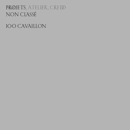
EGR
PROJETS
,
ATELIER
,
CREDO
NON CLASSÉ
100
CAVAILLON
INFOS