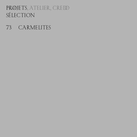
EGR
PROJETS
,
ATELIER
,
CREDO
SÉLECTION
73
CARMELITES
INFOS